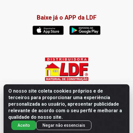
Baixe já o APP da LDF
Distribuidora LDF - Av. Presidente Tancredo Neves, 203 – Bairro
O nosso site coleta cookies próprios e de
dos Ipês, João Pessoa / PB - CEP 58028-840 - CNPJ
terceiros para proporcionar uma experiência
02.019.761/0003-82
personalizada ao usuário, apresentar publicidade
relevante de acordo com o seu perfil e melhorar a
qualidade do nosso site.
Aceito
Negar não essenciais