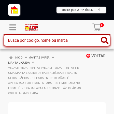
Baixe já o APP da LDF
0
VOLTAR
INÍCIO
MANTAS IMPER
MANTA LIQUIDA
VEDACIT VEDAPREN FASTVEDACIT VEDAPREN FAST É
UMA MANTA LÍQUIDA DE BASE ACRÍLICA E SECAGEM
ULTRARRÁPIDA DE 1 HORA ENTRE DEMÃOS. É
APLICADA A FRIO, PRONTA PARA USO E MOLDADA NO
LOCAL. É INDICADA PARA LAJES TRANSITÁVEIS, ÁREAS
COBERTAS (MOLHADA