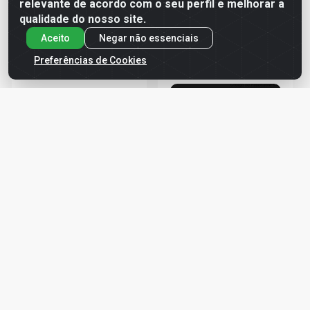
ver preços e
ver preços e
relevante de acordo com o seu perfil e melhorar a
comprar
comprar
qualidade do nosso site.
Aceito
Negar não essenciais
Preferências de Cookies
CANTONEIRA PARA
CANTONEIRA MULTIUSO
PRATELEIRA FORTE 40CM
BRANCA 2” C/50 PEÇAS
RCA
RCA
Código: 730517
Código: 747773
RCA
RCA