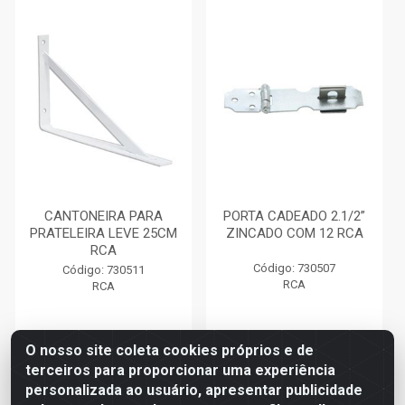
CANTONEIRA PARA
PORTA CADEADO 2.1/2”
PRATELEIRA LEVE 25CM
ZINCADO COM 12 RCA
RCA
Código: 730507
Código: 730511
RCA
RCA
O nosso site coleta cookies próprios e de
terceiros para proporcionar uma experiência
Faça seu login ou
Faça seu login ou
personalizada ao usuário, apresentar publicidade
cadastre-se para
cadastre-se para