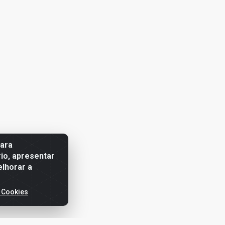
para
io, apresentar
elhorar a
 Cookies