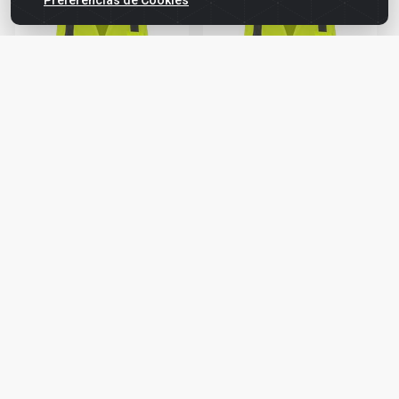
COLETE TIPO BLUSÃO SEM
COLETE TIPO BLUSÃO COM
BOLSO AMARELO G
1 BOLSO AMARELO G
KALIPSO
KALIPSO
Código: 740166
Código: 740167
KALIPSO
KALIPSO
Faça seu login ou
Faça seu login ou
cadastre-se para
cadastre-se para
ver preços e
ver preços e
comprar
comprar