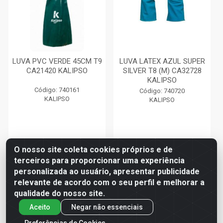
LUVA PVC VERDE 45CM T9
LUVA LATEX AZUL SUPER
CA21420 KALIPSO
SILVER T8 (M) CA32728
KALIPSO
Código: 740161
Código: 740720
KALIPSO
KALIPSO
O nosso site coleta cookies próprios e de
Faça seu login ou
Faça seu login ou
cadastre-se para
cadastre-se para
terceiros para proporcionar uma experiência
ver preços e
ver preços e
personalizada ao usuário, apresentar publicidade
comprar
comprar
relevante de acordo com o seu perfil e melhorar a
qualidade do nosso site.
Aceito
Negar não essenciais
Preferências de Cookies