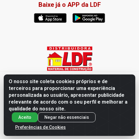
Baixe já o APP da LDF
Distribuidora LDF - Av. Presidente Tancredo Neves, 203 – Bairro
O nosso site coleta cookies próprios e de
dos Ipês, João Pessoa / PB - CEP 58028-840 - CNPJ
terceiros para proporcionar uma experiência
02.019.761/0003-82
personalizada ao usuário, apresentar publicidade
relevante de acordo com o seu perfil e melhorar a
qualidade do nosso site.
Aceito
Negar não essenciais
Preferências de Cookies