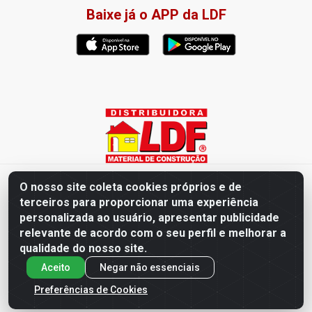
Baixe já o APP da LDF
Distribuidora LDF - Av. Presidente Tancredo Neves, 203 – Bairro
O nosso site coleta cookies próprios e de
dos Ipês, João Pessoa / PB - CEP 58028-840 - CNPJ
terceiros para proporcionar uma experiência
02.019.761/0003-82
personalizada ao usuário, apresentar publicidade
relevante de acordo com o seu perfil e melhorar a
qualidade do nosso site.
Aceito
Negar não essenciais
Preferências de Cookies