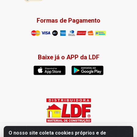
Formas de Pagamento
Baixe já o APP da LDF
Distribuidora LDF - Av. Presidente Tancredo Neves, 203 – Bairro
O nosso site coleta cookies próprios e de