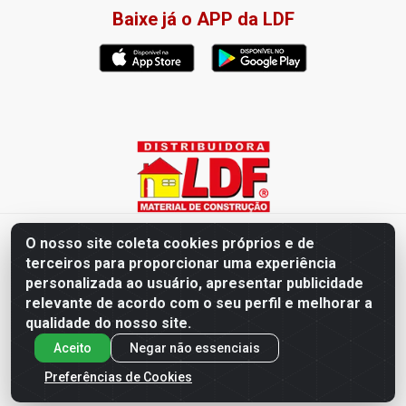
Baixe já o APP da LDF
Distribuidora LDF - Av. Presidente Tancredo Neves, 203 – Bairro
O nosso site coleta cookies próprios e de
dos Ipês, João Pessoa / PB - CEP 58028-840 - CNPJ
terceiros para proporcionar uma experiência
02.019.761/0003-82
personalizada ao usuário, apresentar publicidade
relevante de acordo com o seu perfil e melhorar a
qualidade do nosso site.
Aceito
Negar não essenciais
Preferências de Cookies