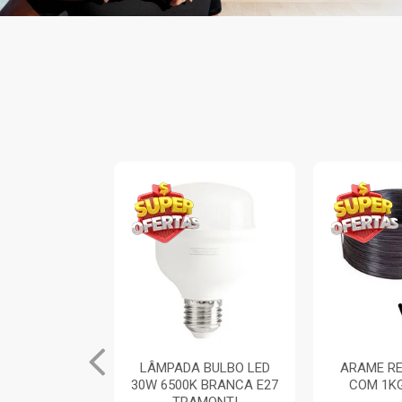
 BULBO LED
ARAME RECOZIDO 18
PÁ DE BIC
 BRANCA E27
COM 1KG VONDER
PLASTICO