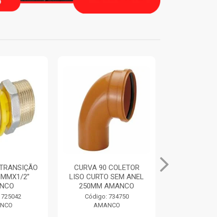
 COLETOR
ANEL DE VEDACAO
TUBO BIA
O SEM ANEL
ORING COLETORES
100MM 6M
AMANCO
250MM AMANCO
AMA
 734750
Código: 734769
Código:
NCO
AMANCO
AMA