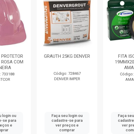
 PROTETOR
GRAUTH 25KG DENVER
FITA I
 ROSA COM
19MMX20
NEIRA
AMA
Código: 728467
: 733188
Código:
DENVER IMPER
STCOR
AMA
 login ou
Faça seu login ou
Faça seu
e-se para
cadastre-se para
cadastre
reços e
ver preços e
ver pr
prar
comprar
com