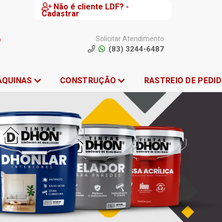
Não é cliente LDF? -
Cadastrar
Solicitar Atendimento
(83) 3244-6487
ÁQUINAS
CONSTRUÇÃO
RASTREIO DE PEDI