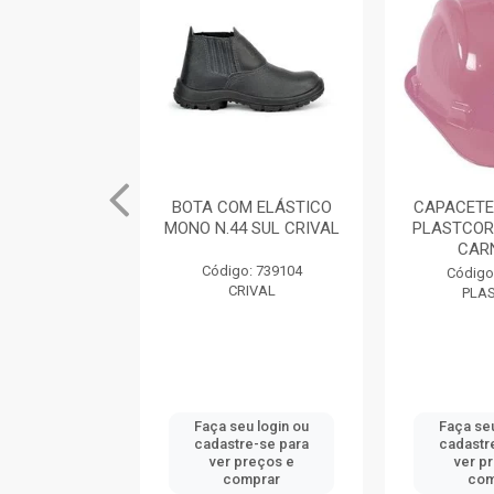
M ELÁSTICO
BOTA COM ELÁSTICO
CAPACETE
 SUL CRIVAL
MONO N.44 SUL CRIVAL
PLASTCOR
CAR
: 739101
Código: 739104
Código
IVAL
CRIVAL
PLA
u login ou
Faça seu login ou
Faça seu
e-se para
cadastre-se para
cadastr
reços e
ver preços e
ver p
mprar
comprar
com