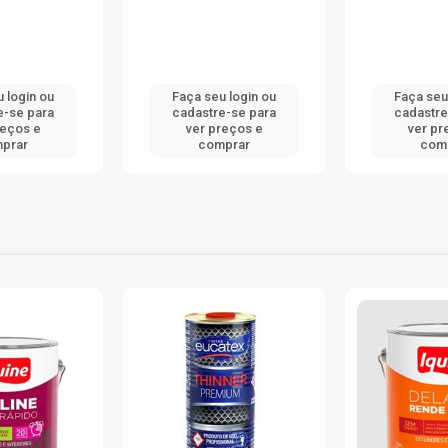
 login ou
Faça seu login ou
Faça seu
e-se para
cadastre-se para
cadastre
reços e
ver preços e
ver pr
prar
comprar
com