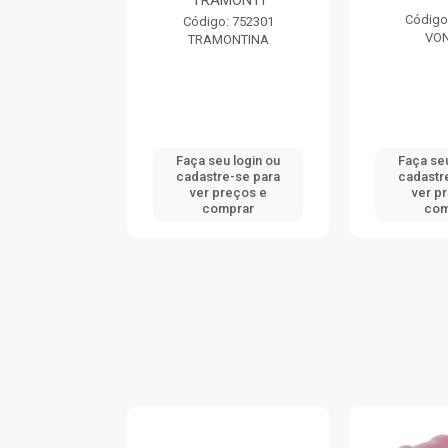
MONTI
TRAM
Código: 738539
o: 752301
Código
VONDER
ONTINA
TRAM
u login ou
Faça seu login ou
Faça seu
re-se para
cadastre-se para
cadastr
preços e
ver preços e
ver p
mprar
comprar
com