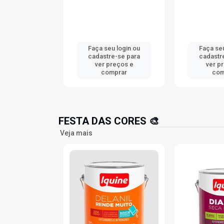
u login ou
Faça seu login ou
Faça seu
e-se para
cadastre-se para
cadastr
reços e
ver preços e
ver p
mprar
comprar
com
FESTA DAS CORES 🎨
Veja mais