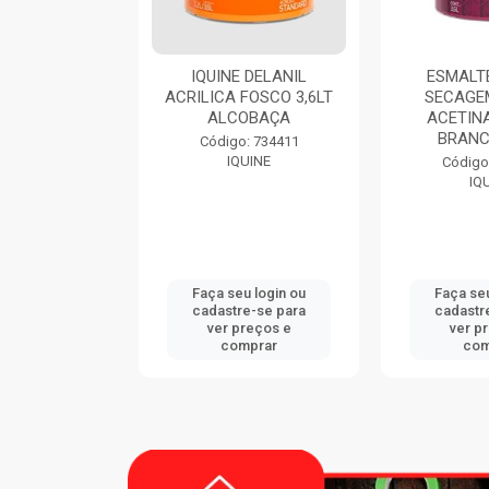
IQUINE DELANIL
ESMALTE DIALINE
TH
RILICA FOSCO 3,6LT
SECAGEM RAPIDA
ALCOBAÇA
ACETINADO 3,6LT
BRANCO GELO
Código: 734411
IQUINE
Código: 724420
IQUINE
Faça seu login ou
Faça seu login ou
cadastre-se para
cadastre-se para
ver preços e
ver preços e
comprar
comprar