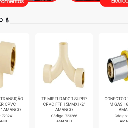
 💧
ADOR SUPER
CONECTOR TRANSIÇÃO
CURVA 90
 15MMX1/2”
M GAS 16MMX1/2”
LISO CURT
ANCO
AMANCO
250MM 
: 723266
Código: 725042
Código:
ANCO
AMANCO
AMA