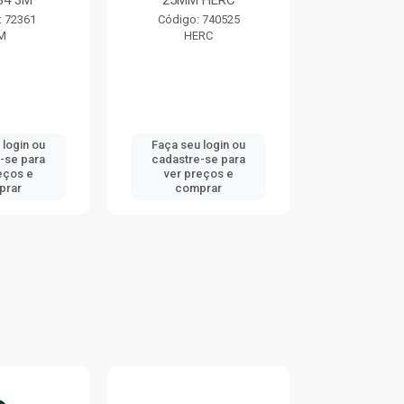
 HERC
TRAMONTINA
TRAMO
 740525
Código: 752363
Código:
RC
TRAMONTINA
TRAMO
 login ou
Faça seu login ou
Faça seu 
-se para
cadastre-se para
cadastre
eços e
ver preços e
ver pr
prar
comprar
comp