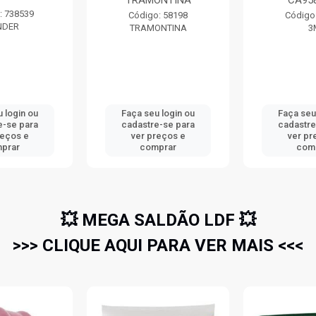
ONTINA
CA9584 3M
25MM
: 58198
Código: 72361
Código:
ONTINA
3M
HE
 login ou
Faça seu login ou
Faça seu
e-se para
cadastre-se para
cadastre
reços e
ver preços e
ver pr
prar
comprar
com
💥 MEGA SALDÃO LDF 💥
>>> CLIQUE AQUI PARA VER MAIS <<<