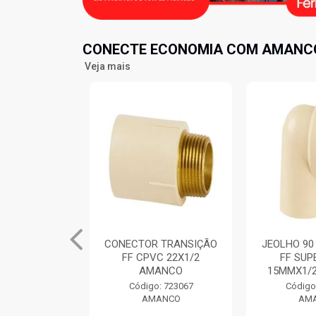
CONECTE ECONOMIA COM AMANCO
Veja mais
 TRANSIÇÃO
JEOLHO 90 TRANSIÇÃO
TE MISTUR
C 22X1/2
FF SUPER CPVC
CPVC FFF
ANCO
15MMX1/2” AMANCO
AM
: 723067
Código: 723241
Código
ANCO
AMANCO
AM