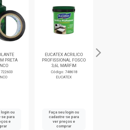
SOLANTE
EUCATEX ACRILICO
MASSA PAR
M PRETA
PROFISSIONAL FOSCO
400G BRAN
NCO
3,6L MARFIM
Código:
 722603
Código: 748618
DRY
NCO
EUCATEX
 login ou
Faça seu login ou
Faça seu 
-se para
cadastre-se para
cadastre
eços e
ver preços e
ver pr
prar
comprar
comp