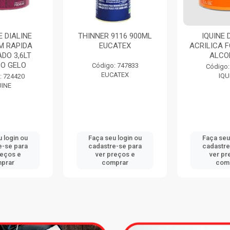
INNER 9116 900ML
IQUINE DELANIL
E
EUCATEX
ACRILICA FOSCO 3,6LT
S
ALCOBAÇA
A
Código: 747833
Código: 734411
EUCATEX
IQUINE
Faça seu login ou
Faça seu login ou
cadastre-se para
cadastre-se para
ver preços e
ver preços e
comprar
comprar