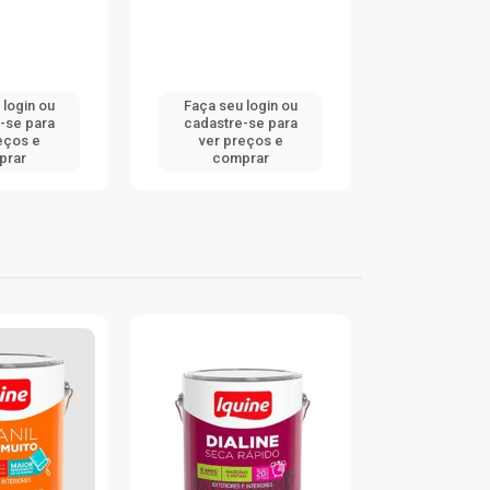
 login ou
Faça seu login ou
Faça seu 
-se para
cadastre-se para
cadastre
eços e
ver preços e
ver pr
prar
comprar
comp