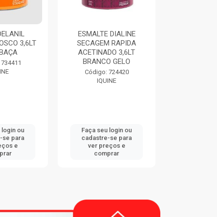
SMALTE DIALINE
THINNER 9116 900ML
ECAGEM RAPIDA
EUCATEX
ACRI
CETINADO 3,6LT
BRANCO GELO
Código: 747833
EUCATEX
Código: 724420
IQUINE
Faça seu login ou
Faça seu login ou
F
cadastre-se para
cadastre-se para
ver preços e
ver preços e
comprar
comprar