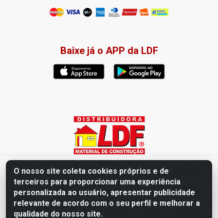
Baixe já o APP da LDF
Distribuidora LDF - Av. Presidente Tancredo Neves, 203 – Bairro
O nosso site coleta cookies próprios e de
dos Ipês, João Pessoa / PB - CEP 58028-840 - CNPJ
terceiros para proporcionar uma experiência
02.019.761/0003-82
personalizada ao usuário, apresentar publicidade
relevante de acordo com o seu perfil e melhorar a
qualidade do nosso site.