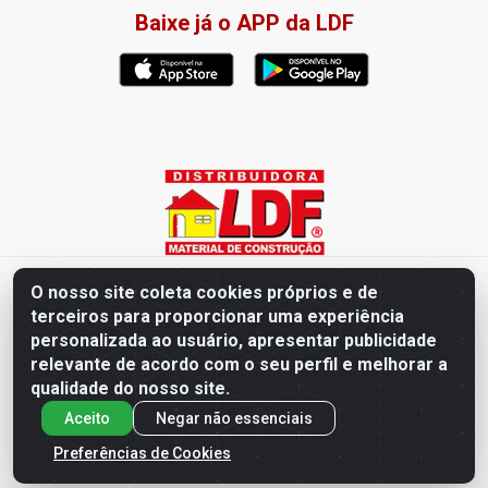
Baixe já o APP da LDF
Distribuidora LDF - Av. Presidente Tancredo Neves, 203 – Bairro
O nosso site coleta cookies próprios e de
dos Ipês, João Pessoa / PB - CEP 58028-840 - CNPJ
terceiros para proporcionar uma experiência
02.019.761/0003-82
personalizada ao usuário, apresentar publicidade
relevante de acordo com o seu perfil e melhorar a
qualidade do nosso site.
Aceito
Negar não essenciais
Preferências de Cookies