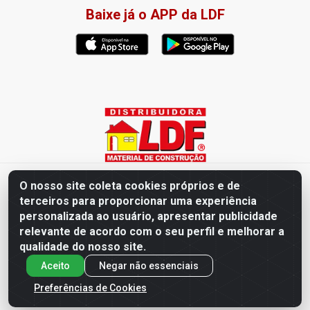
Baixe já o APP da LDF
Distribuidora LDF - Av. Presidente Tancredo Neves, 203 – Bairro
O nosso site coleta cookies próprios e de
dos Ipês, João Pessoa / PB - CEP 58028-840 - CNPJ
terceiros para proporcionar uma experiência
02.019.761/0003-82
personalizada ao usuário, apresentar publicidade
relevante de acordo com o seu perfil e melhorar a
qualidade do nosso site.
Aceito
Negar não essenciais
Preferências de Cookies