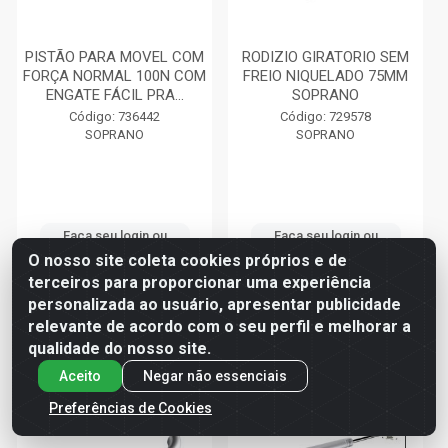
PISTÃO PARA MOVEL COM
RODIZIO GIRATORIO SEM
FORÇA NORMAL 100N COM
FREIO NIQUELADO 75MM
ENGATE FÁCIL PRA...
SOPRANO
Código: 736442
Código: 729578
SOPRANO
SOPRANO
Faça seu login ou
Faça seu login ou
cadastre-se para
cadastre-se para
O nosso site coleta cookies próprios e de
ver preços e
ver preços e
terceiros para proporcionar uma experiência
comprar
comprar
personalizada ao usuário, apresentar publicidade
relevante de acordo com o seu perfil e melhorar a
qualidade do nosso site.
Aceito
Negar não essenciais
Preferências de Cookies