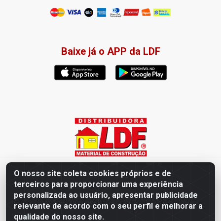
Baixe já o APP da LDF
Distribuidora LDF - Av. Presidente Tancredo Neves, 203 – Bairro
O nosso site coleta cookies próprios e de
dos Ipês, João Pessoa / PB - CEP 58028-840 - CNPJ
terceiros para proporcionar uma experiência
02.019.761/0003-82
personalizada ao usuário, apresentar publicidade
relevante de acordo com o seu perfil e melhorar a
qualidade do nosso site.