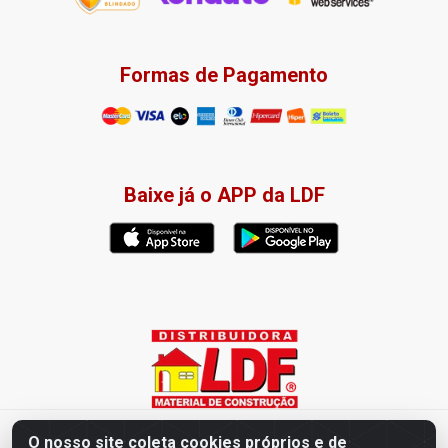
Formas de Pagamento
Baixe já o APP da LDF
Distribuidora LDF - Av. Presidente Tancredo Neves, 203 – Bairro
O nosso site coleta cookies próprios e de