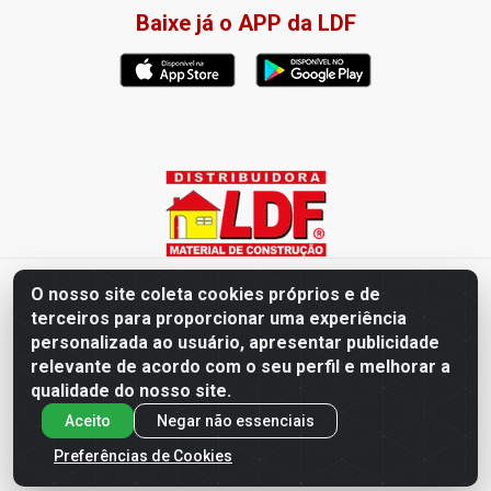
Baixe já o APP da LDF
Distribuidora LDF - Av. Presidente Tancredo Neves, 203 – Bairro
O nosso site coleta cookies próprios e de
dos Ipês, João Pessoa / PB - CEP 58028-840 - CNPJ
terceiros para proporcionar uma experiência
02.019.761/0003-82
personalizada ao usuário, apresentar publicidade
relevante de acordo com o seu perfil e melhorar a
qualidade do nosso site.
Aceito
Negar não essenciais
Preferências de Cookies