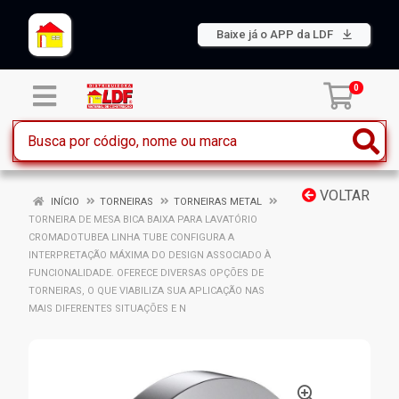
Baixe já o APP da LDF
0
VOLTAR
INÍCIO
TORNEIRAS
TORNEIRAS METAL
TORNEIRA DE MESA BICA BAIXA PARA LAVATÓRIO
CROMADOTUBEA LINHA TUBE CONFIGURA A
INTERPRETAÇÃO MÁXIMA DO DESIGN ASSOCIADO À
FUNCIONALIDADE. OFERECE DIVERSAS OPÇÕES DE
TORNEIRAS, O QUE VIABILIZA SUA APLICAÇÃO NAS
MAIS DIFERENTES SITUAÇÕES E N