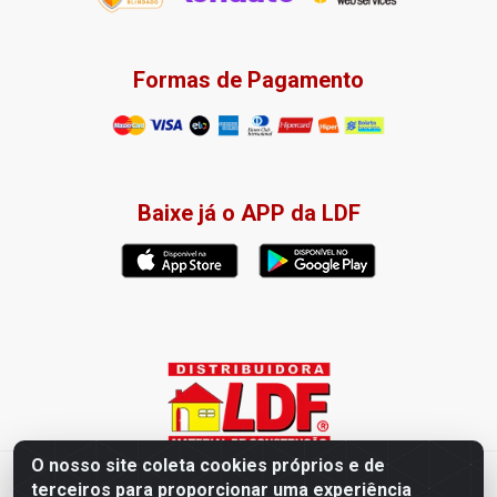
Formas de Pagamento
Baixe já o APP da LDF
O nosso site coleta cookies próprios e de
Distribuidora LDF - Av. Presidente Tancredo Neves, 203 – Bairro
terceiros para proporcionar uma experiência