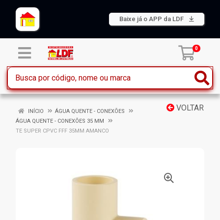
Baixe já o APP da LDF
0
VOLTAR
INÍCIO
ÁGUA QUENTE - CONEXÕES
ÁGUA QUENTE - CONEXÕES 35 MM
TE SUPER CPVC FFF 35MM AMANCO