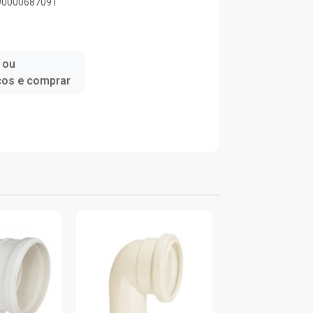
890000687091
 ou
ços e comprar