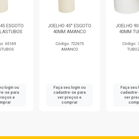
 45 ESGOTO
JOELHO 45° ESGOTO
JOELHO 9
PLASTUBOS
40MM AMANCO
40MM T
o: 65169
Código: 722675
Código: 
STUBOS
AMANCO
TUBO
eu login ou
Faça seu login ou
Faça seu 
re-se para
cadastre-se para
cadastre-
preços e
ver preços e
ver pre
mprar
comprar
comp