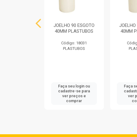
HO 90 ESGOTO
JOELHO 90 ESGOTO
JOELHO
E REFORÇADA
40MM PLASTUBOS
40MM 
MM AMANCO
Código: 18031
Códig
digo: 731563
PLASTUBOS
PLA
AMANCO
 seu login ou
Faça seu login ou
Faça s
astre-se para
cadastre-se para
cadast
er preços e
ver preços e
ver 
comprar
comprar
co