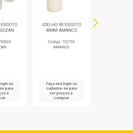
0 ESGOTO
JOELHO 90 ESGOTO
JUNCAO SIM
UBOZAN
40MM AMANCO
ESGOTO 4
AMANC
750323
Código: 722732
Código: 72
ZAN
AMANCO
AMANC
login ou
Faça seu login ou
Faça seu log
se para
cadastre-se para
cadastre-se
ços e
ver preços e
ver preços
rar
comprar
compra