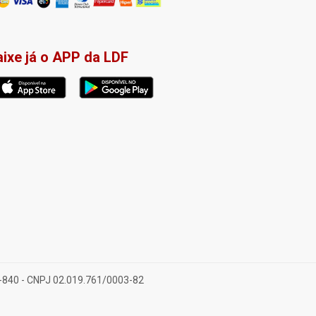
aixe já o APP da LDF
28-840 - CNPJ 02.019.761/0003-82