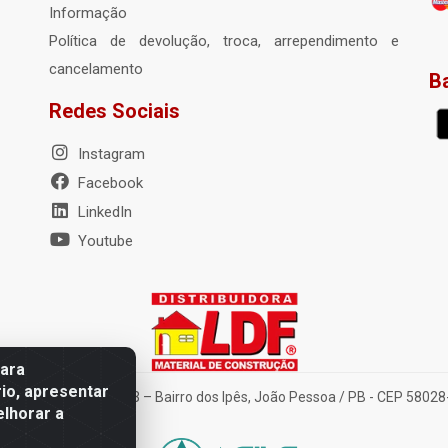
Informação
Política de devolução, troca, arrependimento e
cancelamento
B
Redes Sociais
Instagram
Facebook
LinkedIn
Youtube
para
io, apresentar
nte Tancredo Neves, 203 – Bairro dos Ipês, João Pessoa / PB - CEP 580
elhorar a