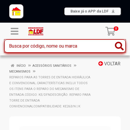
Baixe já o APP da LDF
0
VOLTAR
INÍCIO
ACESSÓRIOS SANITÁRIOS
MECANISMOS
REPAROS PARA AS TORRES DE ENTRADA HIDRÁULICA
E CONVENCIONAL.CARACTERÍSTICAS INCLUI TODOS
OS ITENS PARA O REPARO DO MECANISMO DE
ENTRADA.CÓDIGO: KE/DFNDESCRIÇÃO: REPARO PARA
TORRE DE ENTRADA
CONVENCIONALCOMPATIBILIDADE: KE263/N | K