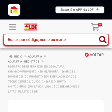
Baixe já o APP da LDF
0
VOLTAR
INÍCIO
ÁGUA FRIA
ÁGUA FRIA - REGISTROS
REGISTRO DE ESFERA 1DIMENSÕESALTURA:
81MMCOMPRIMENTO: 46MMLARGURA: 126MMOBS:
DIMENSÕES DO PRODUTO SEM EMBALAGEMDADOS
TÉCNICOSPESO LÍQUIDO: 0.436PESO BRUTO:
0.447COMPOSIÇÃO BÁSICA: LIGA DE COBRE (BRONZE E
LATÃO),PLÁSTICOS DE