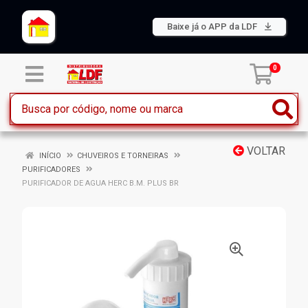
Baixe já o APP da LDF
0
VOLTAR
INÍCIO
CHUVEIROS E TORNEIRAS
PURIFICADORES
PURIFICADOR DE AGUA HERC B.M. PLUS BR