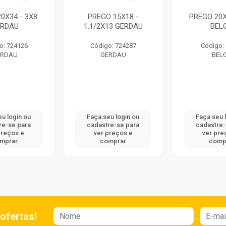
0X34 - 3X8
PREGO 15X18 -
PREGO 20X
ERDAU
1.1/2X13 GERDAU
BEL
o: 724126
Código: 724287
Código:
ERDAU
GERDAU
BEL
eu login ou
Faça seu login ou
Faça seu 
re-se para
cadastre-se para
cadastre-
preços e
ver preços e
ver pre
mprar
comprar
comp
ofertas!