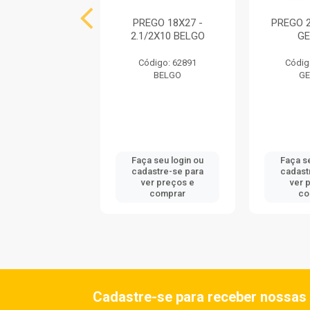
GO 18X27 -
PREGO 18X27 -
PREGO 2
2X10 GERDAU
2.1/2X10 BELGO
G
digo: 724125
Código: 62891
Códig
GERDAU
BELGO
G
 seu login ou
Faça seu login ou
Faça s
astre-se para
cadastre-se para
cadast
er preços e
ver preços e
ver 
comprar
comprar
co
Cadastre-se para receber nossas 