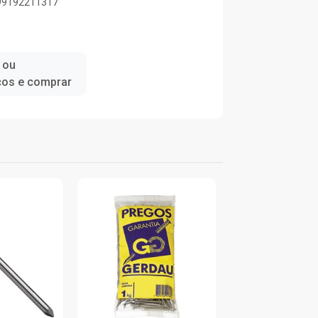
899192211317
 ou
ços e comprar