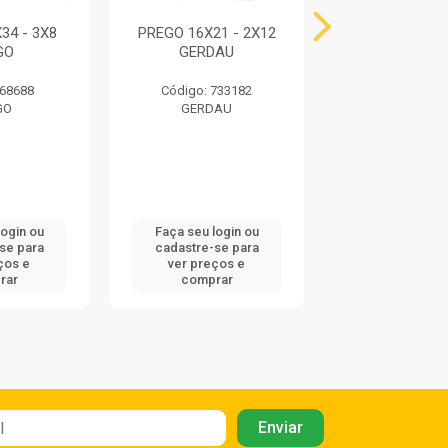
34 - 3X8
PREGO 16X21 - 2X12
PREGO 16X21 
GO
GERDAU
BELGO
 68688
Código: 733182
Código: 68
GO
GERDAU
BELGO
login ou
Faça seu login ou
Faça seu log
se para
cadastre-se para
cadastre-se
ços e
ver preços e
ver preços
rar
comprar
compra