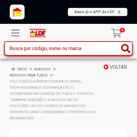
Baixe já o APP da LDF
0
VOLTAR
INÍCIO
ADESIVOS
ADESIVOS PARA TUBOS
POLYTUBES É A MARCA PIONEIRA DO BRASIL,
PROPORCIONANDO SEGURANÇA E ALTO
DESEMPENHO NA COLAGEM DE TUBOS E CONEXÕES.
TAMANHA TRADIÇÃO E QUALIDADE FAZ DE
POLYTUBES UM DOS LÍDERES DE MERCADO NO
SEGMENTO, SENDO CONSIDERADO O PREFERIDO DOS
ENCANADORES