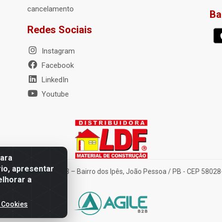
cancelamento
Ba
Redes Sociais
Instagram
Facebook
LinkedIn
Youtube
para
io, apresentar
nte Tancredo Neves, 203 – Bairro dos Ipês, João Pessoa / PB - CEP 580
elhorar a
 Cookies