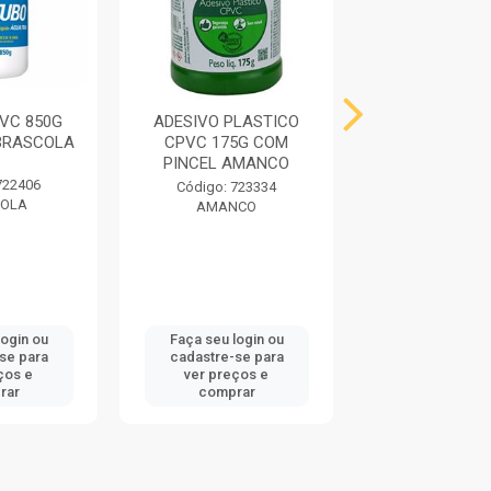
VC 850G
ADESIVO PLASTICO
ADESIVO PLA
BRASCOLA
CPVC 175G COM
175G COM P
PINCEL AMANCO
AMANC
722406
Código: 723334
Código: 72
OLA
AMANCO
AMANC
login ou
Faça seu login ou
Faça seu log
se para
cadastre-se para
cadastre-se
ços e
ver preços e
ver preços
rar
comprar
compra