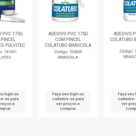
O PVC 175G
ADESIVO PVC 175G
ADESIVO P
 PINCEL
COM PINCEL
COLATUBO 
ES PULVITEC
COLATUBO BRASCOLA
Código: 
o: 741601
Código: 725605
BRASC
LVITEC
BRASCOLA
eu login ou
Faça seu login ou
Faça seu 
re-se para
cadastre-se para
cadastre-
preços e
ver preços e
ver pre
mprar
comprar
comp