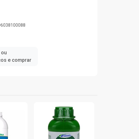
896038100088
 ou
ços e comprar