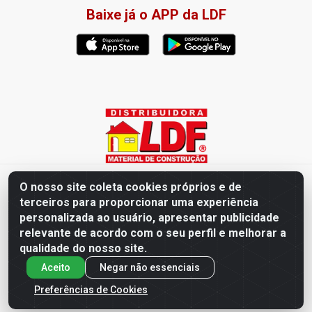
Baixe já o APP da LDF
Distribuidora LDF - Av. Presidente Tancredo Neves, 203 – Bairro
O nosso site coleta cookies próprios e de
dos Ipês, João Pessoa / PB - CEP 58028-840 - CNPJ
terceiros para proporcionar uma experiência
02.019.761/0003-82
personalizada ao usuário, apresentar publicidade
relevante de acordo com o seu perfil e melhorar a
qualidade do nosso site.
Aceito
Negar não essenciais
Preferências de Cookies