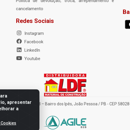
Política de devolução, troca, arrependimento e
cancelamento
Ba
Redes Sociais
Instagram
Facebook
LinkedIn
Youtube
para
io, apresentar
nte Tancredo Neves, 203 – Bairro dos Ipês, João Pessoa / PB - CEP 580
elhorar a
 Cookies