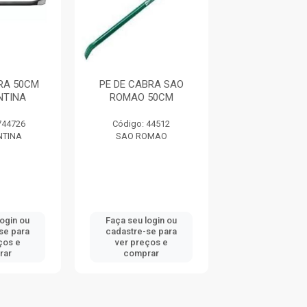
RA 50CM
PE DE CABRA SAO
PE DE CABRA
NTINA
ROMAO 50CM
TRAMONT
744726
Código: 44512
Código: 744
TINA
SAO ROMAO
TRAMONTI
login ou
Faça seu login ou
Faça seu log
se para
cadastre-se para
cadastre-se 
ços e
ver preços e
ver preços
rar
comprar
comprar