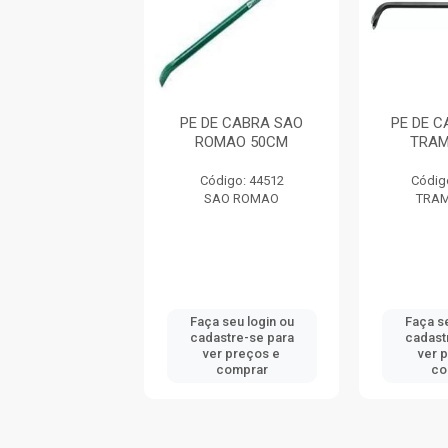
E CABRA 50CM
PE DE CABRA SAO
PE DE 
AMONTINA
ROMAO 50CM
TRAM
digo: 744726
Código: 44512
Códig
RAMONTINA
SAO ROMAO
TRA
 seu login ou
Faça seu login ou
Faça se
astre-se para
cadastre-se para
cadast
er preços e
ver preços e
ver 
comprar
comprar
co