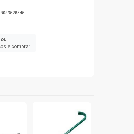
898089528545
 ou
ços e comprar