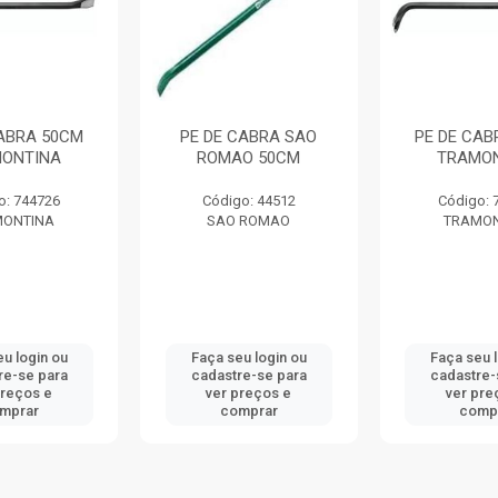
CABRA 50CM
PE DE CABRA SAO
PE DE CAB
ONTINA
ROMAO 50CM
TRAMO
o: 744726
Código: 44512
Código: 
MONTINA
SAO ROMAO
TRAMON
u login ou
Faça seu login ou
Faça seu 
re-se para
cadastre-se para
cadastre-
preços e
ver preços e
ver pre
mprar
comprar
comp