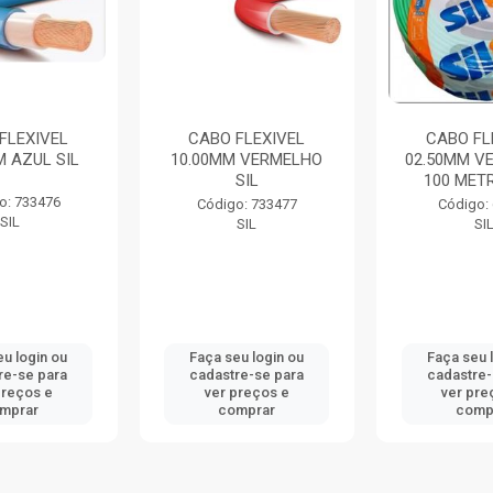
FLEXIVEL
CABO FLEXIVEL
CABO FL
M AZUL SIL
10.00MM VERMELHO
02.50MM V
SIL
100 METR
o: 733476
Código: 733477
Código:
SIL
SIL
SI
eu login ou
Faça seu login ou
Faça seu 
re-se para
cadastre-se para
cadastre-
preços e
ver preços e
ver pre
mprar
comprar
comp