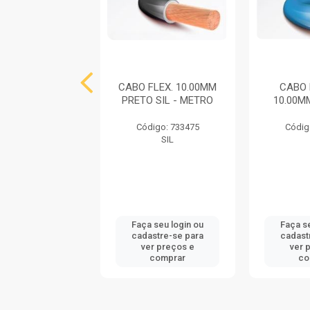
O FLEXIVEL
CABO FLEX. 10.00MM
CABO 
MM BRANCO COM
PRETO SIL - METRO
10.00M
 METROS SIL
Código: 733475
Códig
digo: 64564
SIL
SIL
 seu login ou
Faça seu login ou
Faça s
astre-se para
cadastre-se para
cadast
er preços e
ver preços e
ver 
comprar
comprar
co