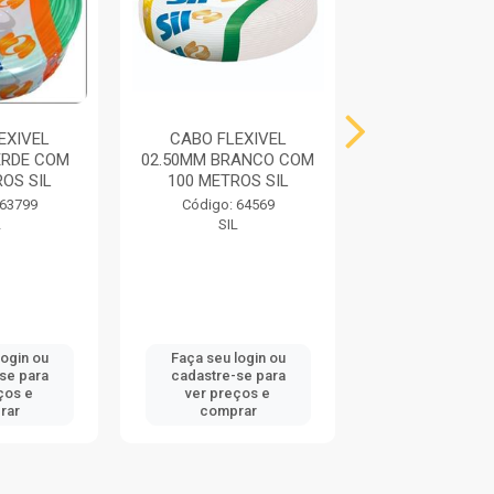
EXIVEL
CABO FLEXIVEL
CABO FLEX
ERDE COM
02.50MM BRANCO COM
02.50MM PRE
OS SIL
100 METROS SIL
100 METROS
 63799
Código: 64569
Código: 66
L
SIL
SIL
login ou
Faça seu login ou
Faça seu log
se para
cadastre-se para
cadastre-se
ços e
ver preços e
ver preços
rar
comprar
compra