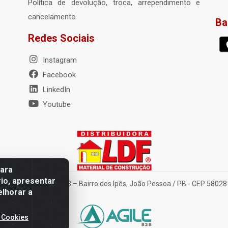
Política de devolução, troca, arrependimento e
cancelamento
Ba
Redes Sociais
Instagram
Facebook
LinkedIn
Youtube
para
io, apresentar
nte Tancredo Neves, 203 – Bairro dos Ipês, João Pessoa / PB - CEP 580
elhorar a
 Cookies