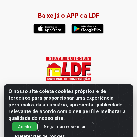
Baixe já o APP da LDF
Distribuidora LDF - Av. Presidente Tancredo Neves, 203 – Bairro
O nosso site coleta cookies próprios e de
dos Ipês, João Pessoa / PB - CEP 58028-840 - CNPJ
terceiros para proporcionar uma experiência
02.019.761/0003-82
personalizada ao usuário, apresentar publicidade
relevante de acordo com o seu perfil e melhorar a
qualidade do nosso site.
Aceito
Negar não essenciais
Preferências de Cookies