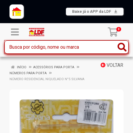
Baixe já o APP da LDF
0
VOLTAR
INÍCIO
ACESSÓRIOS PARA PORTA
NÚMEROS PARA PORTA
NÚMERO RESIDENCIAL NIQUELADO N°5 SILVANA