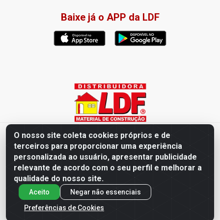
Baixe já o APP da LDF
O nosso site coleta cookies próprios e de
Distribuidora LDF - Av. Presidente Tancredo Neves, 203 – Bairro
terceiros para proporcionar uma experiência
dos Ipês, João Pessoa / PB - CEP 58028-840 - CNPJ
personalizada ao usuário, apresentar publicidade
02.019.761/0003-82
relevante de acordo com o seu perfil e melhorar a
qualidade do nosso site.
Aceito
Negar não essenciais
Preferências de Cookies