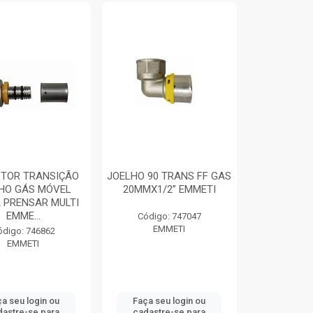
TOR TRANSIÇÃO
JOELHO 90 TRANS FF GAS
HO GÁS MÓVEL
20MMX1/2” EMMETI
2 PRENSAR MULTI
EMME...
Código: 747047
EMMETI
ódigo: 746862
EMMETI
a seu login ou
Faça seu login ou
dastre-se para
cadastre-se para