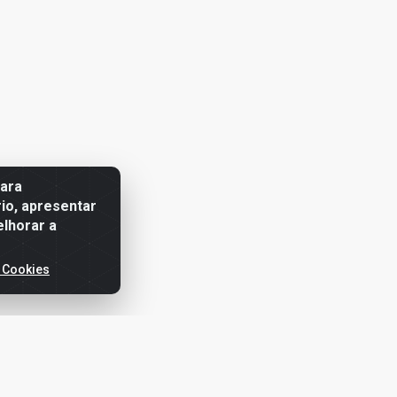
para
io, apresentar
elhorar a
 Cookies