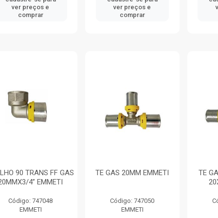
ver preços e
ver preços e
comprar
comprar
LHO 90 TRANS FF GAS
TE GAS 20MM EMMETI
TE G
20MMX3/4” EMMETI
20
Código: 747048
Código: 747050
C
EMMETI
EMMETI