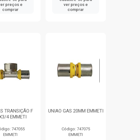
ver preços e
ver preços e
comprar
comprar
AS TRANSIÇÃO F
UNIAO GAS 20MM EMMETI
X3/4 EMMETI
ódigo: 747055
Código: 747075
EMMETI
EMMETI