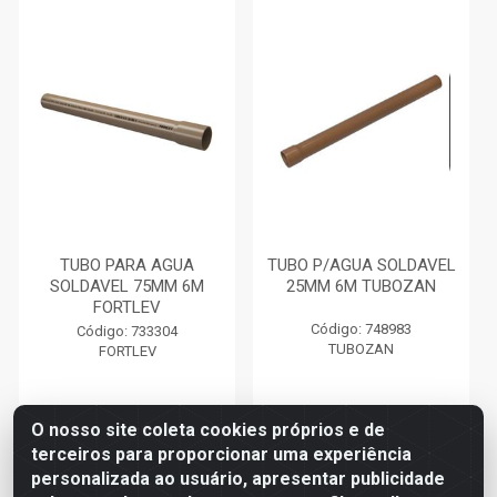
TUBO PARA AGUA
TUBO P/AGUA SOLDAVEL
SOLDAVEL 75MM 6M
25MM 6M TUBOZAN
FORTLEV
Código: 748983
Código: 733304
TUBOZAN
FORTLEV
O nosso site coleta cookies próprios e de
terceiros para proporcionar uma experiência
Faça seu login ou
Faça seu login ou
personalizada ao usuário, apresentar publicidade
cadastre-se para
cadastre-se para