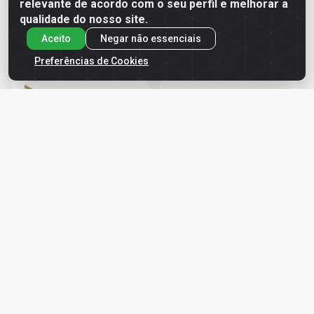
ver preços e
ver preços e
relevante de acordo com o seu perfil e melhorar a
comprar
comprar
qualidade do nosso site.
Aceito
Negar não essenciais
Preferências de Cookies
TUBO P/ AGUA SOLDAVEL
TUBO PVC ROSCAVEL
60MM 6M TUBOZAN
BRANCO 1” 6M PLASTUBOS
Código: 750383
Código: 738531
TUBOZAN
PLASTUBOS