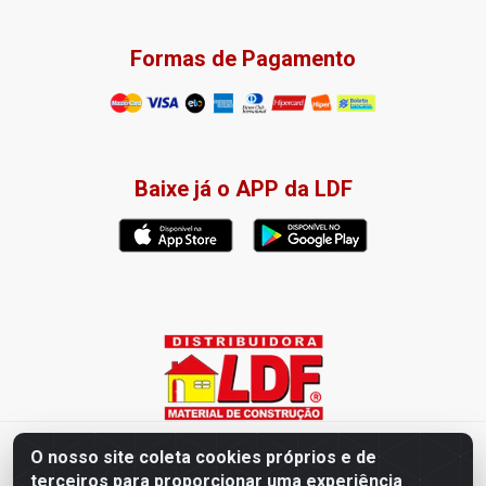
Formas de Pagamento
Baixe já o APP da LDF
Distribuidora LDF - Av. Presidente Tancredo Neves, 203 – Bairro
O nosso site coleta cookies próprios e de
dos Ipês, João Pessoa / PB - CEP 58028-840 - CNPJ
terceiros para proporcionar uma experiência