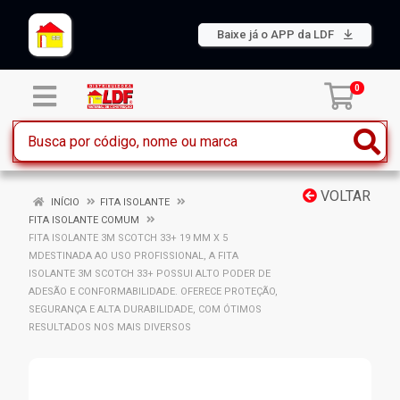
Baixe já o APP da LDF
0
VOLTAR
INÍCIO
FITA ISOLANTE
FITA ISOLANTE COMUM
FITA ISOLANTE 3M SCOTCH 33+ 19 MM X 5
MDESTINADA AO USO PROFISSIONAL, A FITA
ISOLANTE 3M SCOTCH 33+ POSSUI ALTO PODER DE
ADESÃO E CONFORMABILIDADE. OFERECE PROTEÇÃO,
SEGURANÇA E ALTA DURABILIDADE, COM ÓTIMOS
RESULTADOS NOS MAIS DIVERSOS