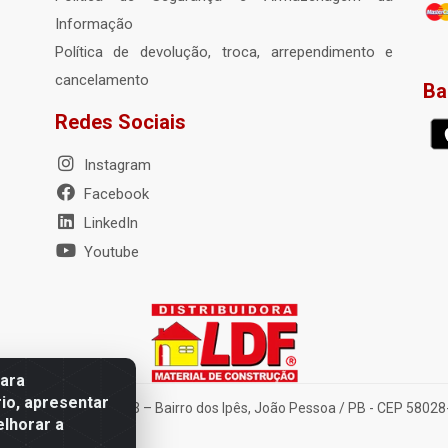
Informação
Política de devolução, troca, arrependimento e
cancelamento
Ba
Redes Sociais
Instagram
Facebook
LinkedIn
Youtube
para
io, apresentar
nte Tancredo Neves, 203 – Bairro dos Ipês, João Pessoa / PB - CEP 580
elhorar a