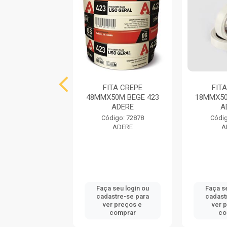
ITA CREPE
FITA CREPE
FIT
MX50M AZUL
48MMX50M BEGE 423
18MMX50
ILIARIA 527S
ADERE
A
ADERE
Código: 72878
Códig
ADERE
A
digo: 732942
ADERE
 seu login ou
Faça seu login ou
Faça se
astre-se para
cadastre-se para
cadast
er preços e
ver preços e
ver 
comprar
comprar
co