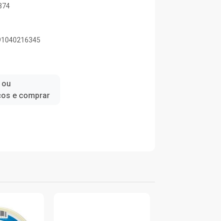
374
891040216345
 ou
ços e comprar