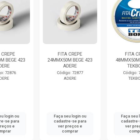
A CREPE
FITA CREPE
FITA C
M BEGE 423
24MMX50M BEGE 423
48MMX50M
DERE
ADERE
TEKB
o: 72876
Código: 72877
Código: 
DERE
ADERE
TEKB
u login ou
Faça seu login ou
Faça seu 
re-se para
cadastre-se para
cadastre-
preços e
ver preços e
ver pre
mprar
comprar
comp