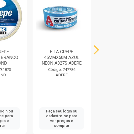
REPE
FITA CREPE
FITA CRE
 BRANCO
45MMX50M AZUL
18MMX50M B
OND
NEON A327S ADERE
TEKBON
731873
Código: 747786
Código: 731
OND
ADERE
TEKBON
login ou
Faça seu login ou
Faça seu log
se para
cadastre-se para
cadastre-se 
ços e
ver preços e
ver preços
rar
comprar
comprar