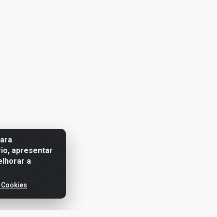
para
io, apresentar
elhorar a
 Cookies