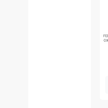
FE
OX