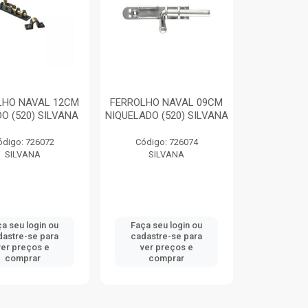
LHO NAVAL 12CM
FERROLHO NAVAL 09CM
O (520) SILVANA
NIQUELADO (520) SILVANA
ódigo: 726072
Código: 726074
SILVANA
SILVANA
a seu login ou
Faça seu login ou
dastre-se para
cadastre-se para
ver preços e
ver preços e
comprar
comprar