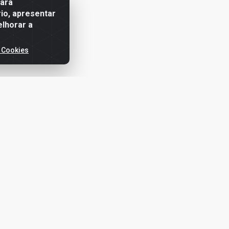
para
io, apresentar
elhorar a
 Cookies