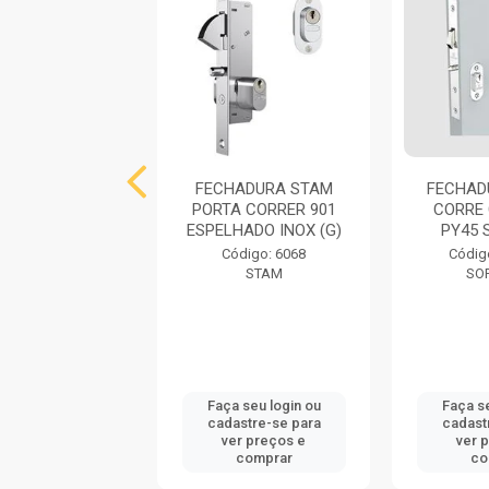
ECHADURA
FECHADURA STAM
FECHAD
ALHEIRO PADO
PORTA CORRER 901
CORRE
A DE CORRER
ESPELHADO INOX (G)
PY45 
NCHA 410
Código: 6068
Códig
ROMAD...
STAM
SO
digo: 746009
PADO
 seu login ou
Faça seu login ou
Faça se
astre-se para
cadastre-se para
cadast
er preços e
ver preços e
ver 
comprar
comprar
co