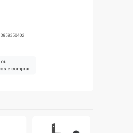
893858350402
 ou
ços e comprar