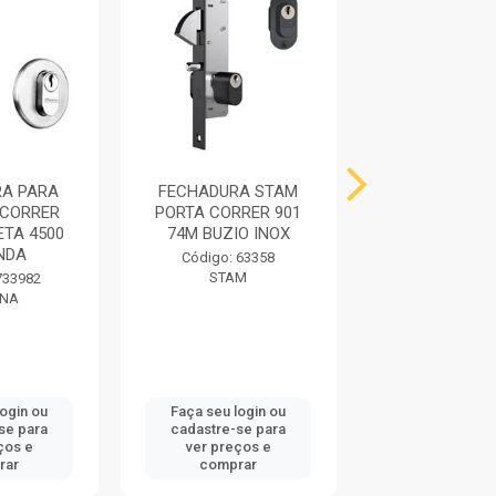
A PARA
FECHADURA STAM
FECHADURA
 CORRER
PORTA CORRER 901
PORTA CORRE
ETA 4500
74M BUZIO INOX
ESPELHADO IN
NDA
Código: 63358
Código: 736
STAM
STAM
733982
ANA
login ou
Faça seu login ou
Faça seu log
se para
cadastre-se para
cadastre-se 
ços e
ver preços e
ver preços
rar
comprar
comprar