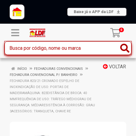
Baixe já o APP da LDF
0
VOLTAR
INÍCIO
FECHADURAS CONVENCIONAIS
FECHADURA CONVENCIONAL P/ BANHEIRO
FECHADURA 823/21 CROMADO ESPELHO DE
INOXINDICAÇÃO DE USO: PORTAS DE
MADEIRAMÁQUINA: 823DISTÂNCIA DE BROCA: 40
MMFREQUÊNCIA DE USO: TRÁFEGO MÉDIOGRAU DE
SEGURANÇA: MÉDIARESISTÊNCIA À CORROSÃO: GRAU
3ACESSÓRIOS: TRANQUETA, CHAVE RE