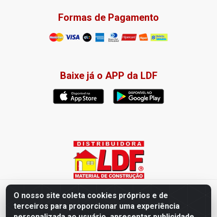
Formas de Pagamento
Baixe já o APP da LDF
Distribuidora LDF - Av. Presidente Tancredo Neves, 203 – Bairro
O nosso site coleta cookies próprios e de
dos Ipês, João Pessoa / PB - CEP 58028-840 - CNPJ
terceiros para proporcionar uma experiência
02.019.761/0003-82
personalizada ao usuário, apresentar publicidade