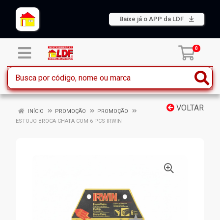
Baixe já o APP da LDF
0
VOLTAR
INÍCIO
PROMOÇÃO
PROMOÇÃO
ESTOJO BROCA CHATA COM 6 PCS IRWIN