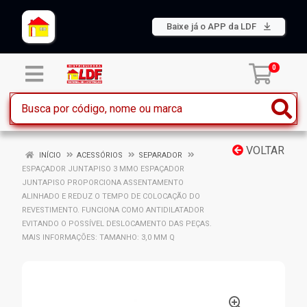
Baixe já o APP da LDF
0
VOLTAR
INÍCIO
ACESSÓRIOS
SEPARADOR
ESPAÇADOR JUNTAPISO 3 MMO ESPAÇADOR
JUNTAPISO PROPORCIONA ASSENTAMENTO
ALINHADO E REDUZ O TEMPO DE COLOCAÇÃO DO
REVESTIMENTO. FUNCIONA COMO ANTIDILATADOR
EVITANDO O POSSÍVEL DESLOCAMENTO DAS PEÇAS.
MAIS INFORMAÇÕES: TAMANHO: 3,0 MM Q