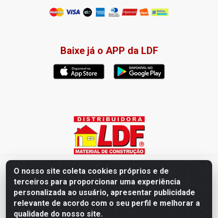
Baixe já o APP da LDF
Distribuidora LDF - Av. Presidente Tancredo Neves, 203 – Bairro
O nosso site coleta cookies próprios e de
dos Ipês, João Pessoa / PB - CEP 58028-840 - CNPJ
terceiros para proporcionar uma experiência
02.019.761/0003-82
personalizada ao usuário, apresentar publicidade
relevante de acordo com o seu perfil e melhorar a
qualidade do nosso site.