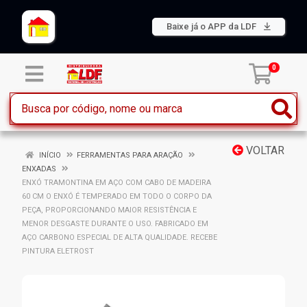
Baixe já o APP da LDF
0
VOLTAR
INÍCIO
FERRAMENTAS PARA ARAÇÃO
ENXADAS
ENXÓ TRAMONTINA EM AÇO COM CABO DE MADEIRA
60 CM O ENXÓ É TEMPERADO EM TODO O CORPO DA
PEÇA, PROPORCIONANDO MAIOR RESISTÊNCIA E
MENOR DESGASTE DURANTE O USO. FABRICADO EM
AÇO CARBONO ESPECIAL DE ALTA QUALIDADE. RECEBE
PINTURA ELETROST