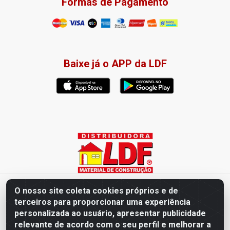
Formas de Pagamento
Baixe já o APP da LDF
Distribuidora LDF - Av. Presidente Tancredo Neves, 203 – Bairro
O nosso site coleta cookies próprios e de
dos Ipês, João Pessoa / PB - CEP 58028-840 - CNPJ
terceiros para proporcionar uma experiência
02.019.761/0003-82
personalizada ao usuário, apresentar publicidade
relevante de acordo com o seu perfil e melhorar a