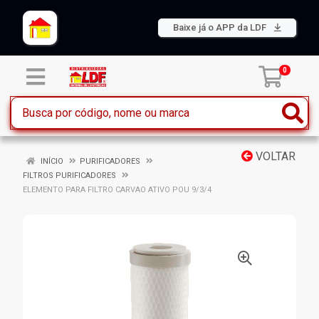
Baixe já o APP da LDF
0
VOLTAR
INÍCIO
PURIFICADORES
FILTROS PURIFICADORES
ELEMENTO PARA FILTRO CARVAO ATIVO POU 9/3/4