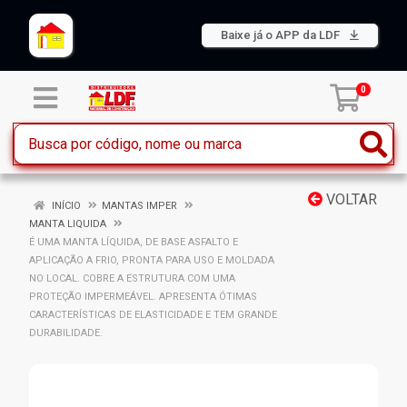
Baixe já o APP da LDF
0
VOLTAR
INÍCIO
MANTAS IMPER
MANTA LIQUIDA
É UMA MANTA LÍQUIDA, DE BASE ASFALTO E
APLICAÇÃO A FRIO, PRONTA PARA USO E MOLDADA
NO LOCAL. COBRE A ESTRUTURA COM UMA
PROTEÇÃO IMPERMEÁVEL. APRESENTA ÓTIMAS
CARACTERÍSTICAS DE ELASTICIDADE E TEM GRANDE
DURABILIDADE.