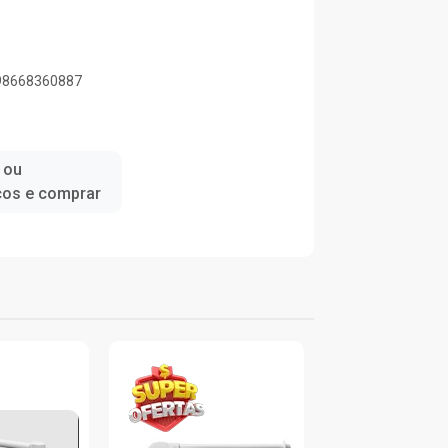
898668360887
 ou
ços e comprar