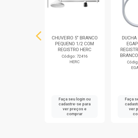
IRO 5” BRANCO
CHUVEIRO 5” BRANCO
DUCHA 
ENO 1/2 COM
PEQUENO 1/2 COM
EGA
REGISTRO
REGISTRO HERC
REGIST
CARTELAD...
BRANCO
Código: 72416
HERC
digo: 72453
Códig
HERC
EG
 seu login ou
Faça seu login ou
Faça s
astre-se para
cadastre-se para
cadast
er preços e
ver preços e
ver 
comprar
comprar
co