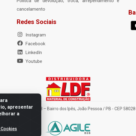
Política de devolução, troca, arrependimento e
cancelamento
Ba
Redes Sociais
Instagram
Facebook
LinkedIn
Youtube
para
io, apresentar
nte Tancredo Neves, 203 – Bairro dos Ipês, João Pessoa / PB - CEP 580
elhorar a
 Cookies