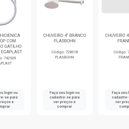
HIGIENICA
CHUVEIRO 4” BRANCO
CHUVEIRO 4
POP COM
PLASBOHN
FRAN
RO GATILHO
 EGAPLAST
Código: 728318
Código: 
PLASBOHN
FRAN
o: 742509
APLAST
eu login ou
Faça seu login ou
Faça seu 
re-se para
cadastre-se para
cadastre-
preços e
ver preços e
ver pre
mprar
comprar
comp