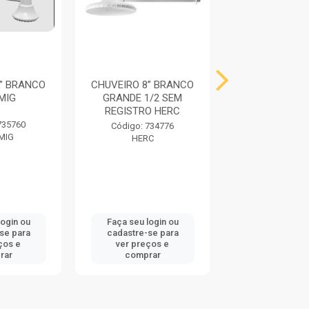
” BRANCO
CHUVEIRO 8” BRANCO
CHUVEIRO
MIG
GRANDE 1/2 SEM
CROMADO FR
REGISTRO HERC
735760
Código: 73
Código: 734776
MIG
FRANMI
HERC
login ou
Faça seu login ou
Faça seu log
se para
cadastre-se para
cadastre-se
ços e
ver preços e
ver preços
rar
comprar
compra