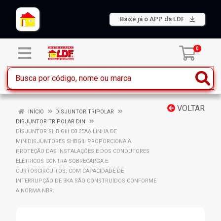
Baixe já o APP da LDF
0
VOLTAR
INÍCIO
DISJUNTOR TRIPOLAR
DISJUNTOR TRIPOLAR DIN
DISJUNTOR SHB GIII C0 25AA LINHA DE
MINIDISJUNTORES SHBGIII PROPORCIONA A
PROTEÇÃO DAS INSTALAÇÕES E DOS CONDUTORES
ELÉTRICOS CONTRA SOBRECARGA E
CURTOSCIRCUITOS, COM CAPACIDADE DE
INTERRUPÇÃO DE 3KA.SÃO CONSTRUÍDOS CONFORME
A NORMA NBR