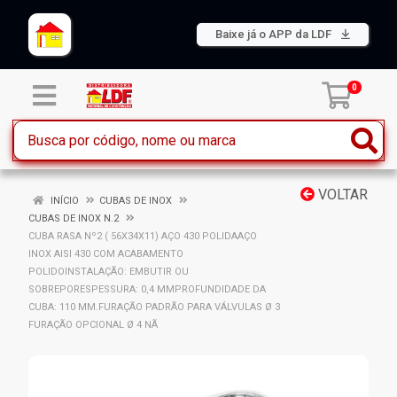
Baixe já o APP da LDF
0
VOLTAR
INÍCIO
CUBAS DE INOX
CUBAS DE INOX N.2
CUBA RASA Nº2 ( 56X34X11) AÇO 430 POLIDAAÇO
INOX AISI 430 COM ACABAMENTO
POLIDOINSTALAÇÃO: EMBUTIR OU
SOBREPORESPESSURA: 0,4 MMPROFUNDIDADE DA
CUBA: 110 MM.FURAÇÃO PADRÃO PARA VÁLVULAS Ø 3
FURAÇÃO OPCIONAL Ø 4 NÃ